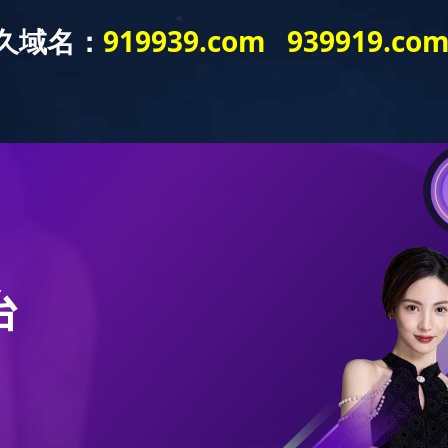
简介
米兰（中国）一站式服务平台动态
米兰（中国）一站式