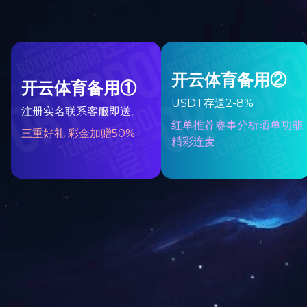
喷漆房
喷涂流水线
伸缩式喷漆房
水式过滤柜
咨询热线
米
13889106922
式
产
上一
下一