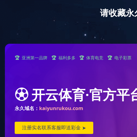
欢迎访问：米兰平台！
网站首页
米兰（中国）一站式服务平台
米兰（中国）一