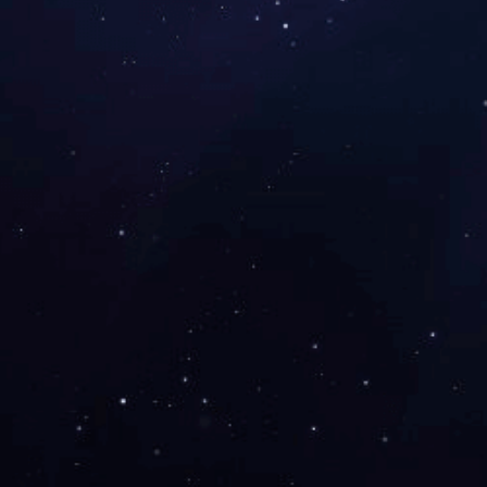
CONTACT US
米兰平台
ADDRESS
沈阳市新民市胡台镇振兴八街
LANDLINE
13889106922