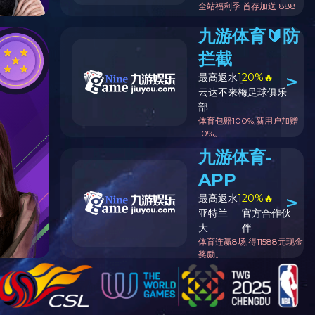
位置：
首页
-
米兰（中国）一站式服务平台
-
喷涂流水线