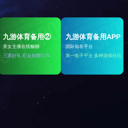
业除尘系列、工业喷漆房、喷漆房、伸缩
、水式过滤柜、木工除尘系列、耗材配件等