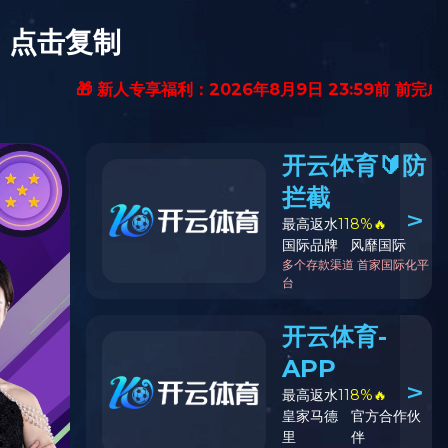
一键分享网站到：
服务热线
在线留言
13889106922
服务平台
工程案例
在线留言
米兰平台