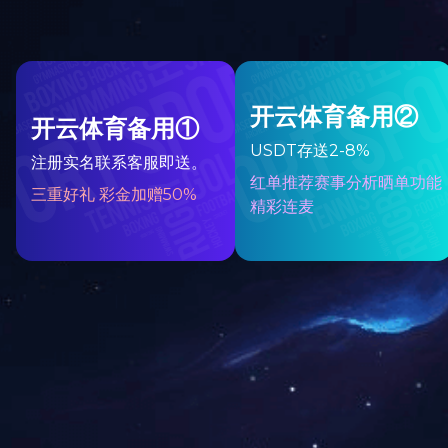
喷漆房
喷涂流水线
伸缩式喷漆房
水式过滤柜
咨询热线
米
13889106922
式
产
上一
下一