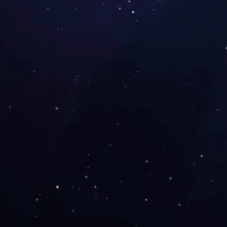
CONTACT US
米兰平台
ADDRESS
沈阳市新民市胡台镇振兴八街
LANDLINE
13889106922