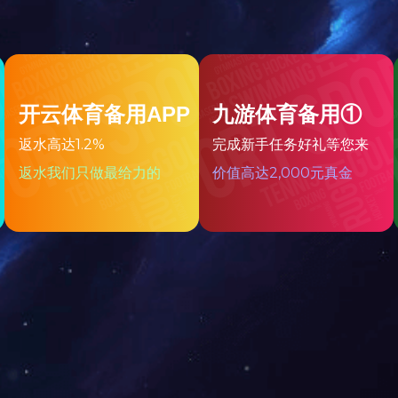
兰（中国）一站式服务平台主营产品：RCO催化燃烧、打磨除尘柜、工
喷漆房、旱烟除尘设备、活性炭环保箱、静电喷涂高温烤炉、喷涂流水线
品。
条：喷涂流水线
条：喷涂流水线
返回列表